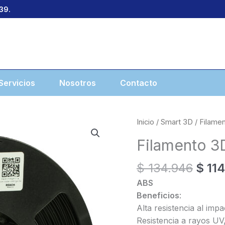
39.
Servicios
Nosotros
Contacto
Inicio
/
Smart 3D
/ Filame
Filamento 3
Origi
$
134.946
$
114
price
ABS
was:
Beneficios
:
$ 13
Alta resistencia al impa
Resistencia a rayos UV,