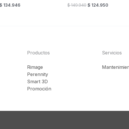
Original
Current
Original
Current
$
134.946
$
149.940
$
124.950
price
price
price
price
was:
is:
was:
is:
$ 159.936.
$ 134.946.
$ 149.940.
$ 124.950
Productos
Servicios
Rimage
Mantenimie
Perennity
Smart 3D
Promoción