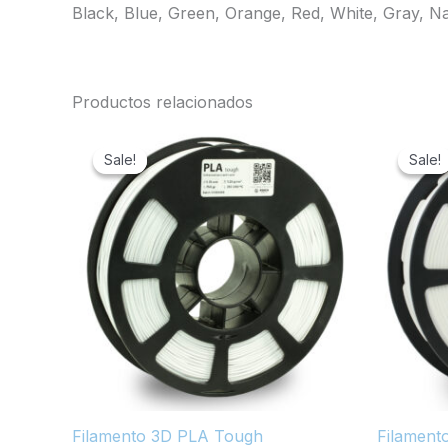
Black, Blue, Green, Orange, Red, White, Gray, Na
Productos relacionados
Sale!
Sale!
Sale!
Sale!
Filamento 3D PLA Tough
Filament