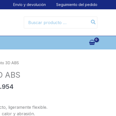
Envío y devolución
Seguimiento del pedido
Search
for:
nto 3D ABS
D ABS
nal
Current
.954
price
is:
4.946.
$ 114.954.
cto, ligeramente flexible.
 calor y abrasión.