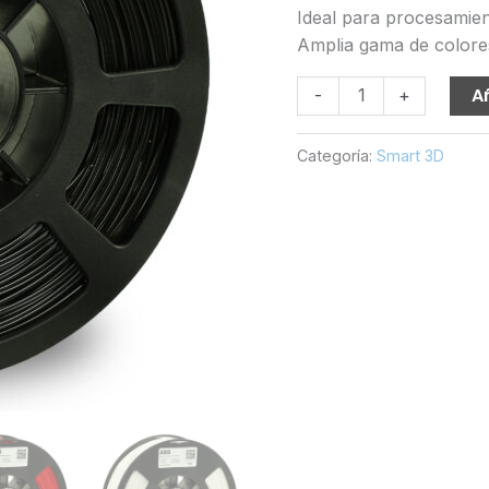
Ideal para procesamient
Amplia gama de colore
Filamento
Añ
-
+
3D
ABS
Categoría:
Smart 3D
cantidad