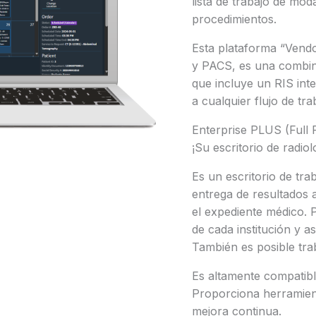
lista de trabajo de mod
procedimientos.
Esta plataforma “Vendo
y PACS, es una combina
que incluye un RIS in
a cualquier flujo de tra
Enterprise PLUS (Full
¡Su escritorio de radiol
Es un escritorio de tr
entrega de resultados 
el expediente médico. P
de cada institución y a
También es posible tra
Es altamente compatible
Proporciona herramient
mejora continua.