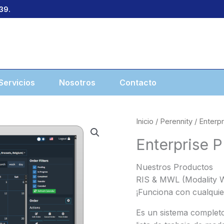
39.
Servicios
Nosotros
Contacto
Inicio
/
Perennity
/ Enterp
Enterprise 
Nuestros Productos
RIS & MWL (Modality W
¡Funciona con cualqui
Es un sistema completo