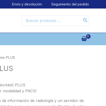
Envío y devolución
Seguimiento del pedido
Search
for:
rise PLUS
PLUS
orklist) PLUS
er modalidad y PACS!
 de información de radiología y un servidor de